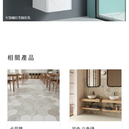
相關產品
卡莫爾
拾色-六角磚