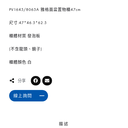
PV1645/8065A 雅格面盆置物櫃47cm
尺寸:47*46.5*62.5
櫃體材質:發泡板
(不含龍頭、鏡子)
櫃體顏色:白
分享
線上詢問
描述