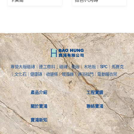
專營大板磁磚｜連工帶料｜磁磚｜衛浴｜木地板｜SPC｜馬賽克
｜文化石｜健康磚｜收邊條｜暖風機｜淋浴拉門｜電動曬衣架
產品介紹
工程實績
關於寶鴻
聯絡寶鴻
寶鴻新知