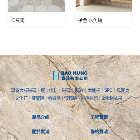
卡莫爾
拾色-六角磚
專營大板磁磚｜連工帶料｜磁磚｜衛浴｜木地板｜SPC｜馬賽克
｜文化石｜健康磚｜收邊條｜暖風機｜淋浴拉門｜電動曬衣架
產品介紹
工程實績
關於寶鴻
聯絡寶鴻