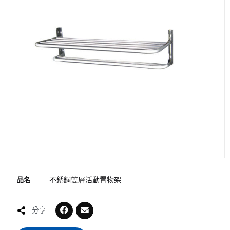
品名
不銹鋼雙層活動置物架
分享