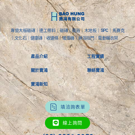
專營大板磁磚｜連工帶料｜磁磚｜衛浴｜木地板｜SPC｜馬賽克
｜文化石｜健康磚｜收邊條｜暖風機｜淋浴拉門｜電動曬衣架
產品介紹
工程實績
關於寶鴻
聯絡寶鴻
寶鴻新知
填洽詢表單
線上詢問