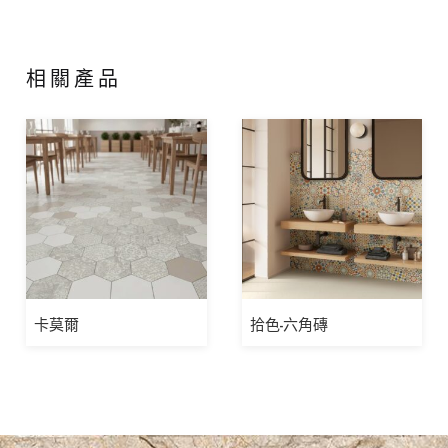
相關產品
卡莫爾
拾色-六角磚