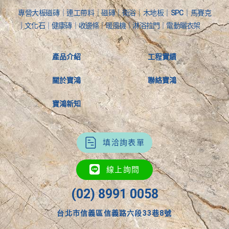
專營大板磁磚｜連工帶料｜磁磚｜衛浴｜木地板｜SPC｜馬賽克
｜文化石｜健康磚｜收邊條｜暖風機｜淋浴拉門｜電動曬衣架
產品介紹
工程實績
關於寶鴻
聯絡寶鴻
寶鴻新知
填洽詢表單
線上詢問
(02) 8991 0058
台北市信義區信義路六段33巷8號