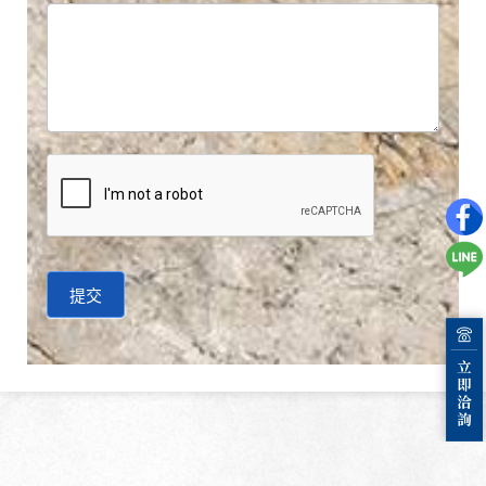
提交
A
l
t
e
r