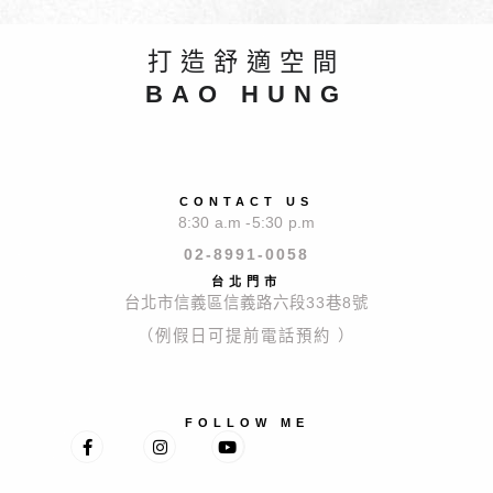
n
a
打造舒適空間
t
BAO HUNG
i
v
e
CONTACT US
:
8:30 a.m -5:30 p.m
02-8991-0058
台北門市
台北市信義區信義路六段33巷8號
（例假日可提前電話預約 ）
FOLLOW ME