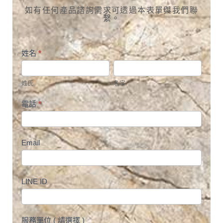
如有任何產品諮詢需求可透過本表單與我們聯
繫。
諮
姓名
*
姓
名
詢
氏
字
表
姓氏
名字
單
電話
*
Email
LINE ID
服務單位 ( 請選擇 )