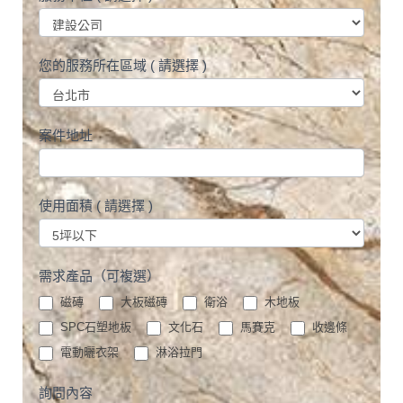
服
您的服務所在區域 ( 請選擇 )
務
單
位
案件地址
(
請
選
使用面積 ( 請選擇 )
擇
)
需求產品（可複選）
磁磚
大板磁磚
衛浴
木地板
SPC石塑地板
文化石
馬賽克
收邊條
電動曬衣架
淋浴拉門
詢問內容