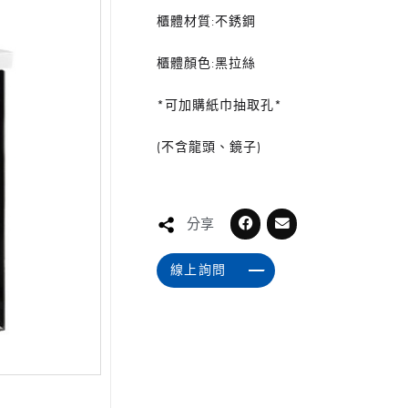
櫃體材質:不銹鋼
櫃體顏色:黑拉絲
*可加購紙巾抽取孔*
(不含龍頭、鏡子)
分享
線上詢問