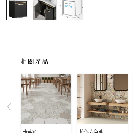
相關產品
卡莫爾
拾色-六角磚