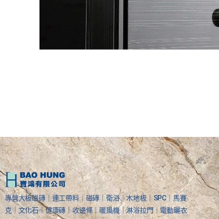
專營大板磁磚｜連工帶料｜磁磚｜衛浴｜木地板｜SPC｜馬賽
克｜文化石｜健康磚｜收邊條｜暖風機｜淋浴拉門｜電動曬衣