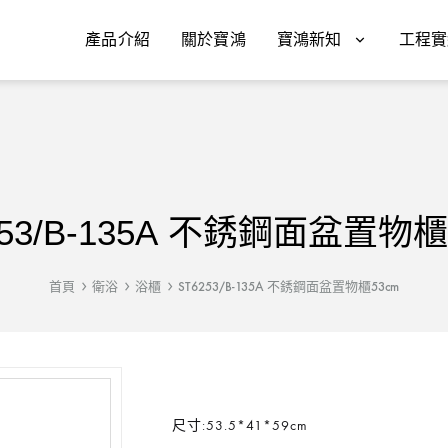
產品介紹
關於寶鴻
寶鴻新知
工程實
253/B-135A 不銹鋼面盆置物櫃
首頁
衛浴
浴櫃
ST6253/B-135A 不銹鋼面盆置物櫃53cm
尺寸:53.5*41*59cm