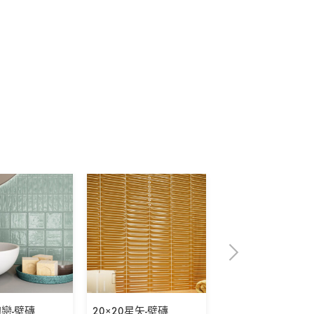
初戀-壁磚
20×20星矢-壁磚
5×30表參道之丘-