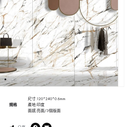
尺寸:120*240*0.6mm
規格
產地:印度
面感:亮面/3個版面