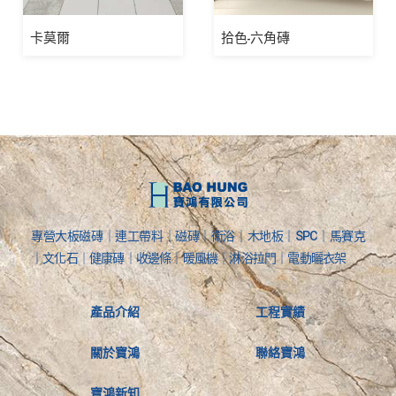
卡莫爾
拾色-六角磚
專營大板磁磚｜連工帶料｜磁磚｜衛浴｜木地板｜SPC｜馬賽克
｜文化石｜健康磚｜收邊條｜暖風機｜淋浴拉門｜電動曬衣架
產品介紹
工程實績
關於寶鴻
聯絡寶鴻
寶鴻新知