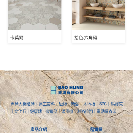
卡莫爾
拾色-六角磚
專營大板磁磚｜連工帶料｜磁磚｜衛浴｜木地板｜SPC｜馬賽克
｜文化石｜健康磚｜收邊條｜暖風機｜淋浴拉門｜電動曬衣架
產品介紹
工程實績