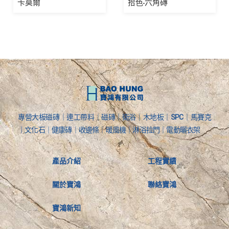
卡莫爾
拾色-六角磚
專營大板磁磚｜連工帶料｜磁磚｜衛浴｜木地板｜SPC｜馬賽克
｜文化石｜健康磚｜收邊條｜暖風機｜淋浴拉門｜電動曬衣架
產品介紹
工程實績
關於寶鴻
聯絡寶鴻
寶鴻新知