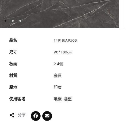
品名
F4918JA9508
尺寸
90*180cm
板面
2-4個
材質
瓷質
產地
印度
使用區域
地板, 牆壁
分享