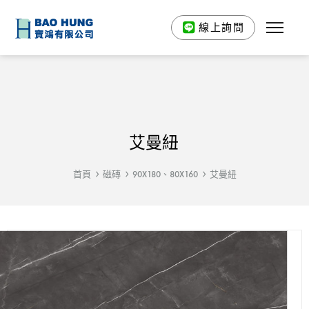
線上詢問
艾曼紐
首頁
磁磚
90X180、80X160
艾曼紐