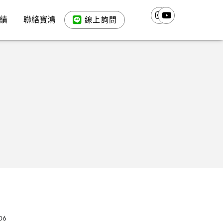
績
聯絡寶鴻
線上詢問
06