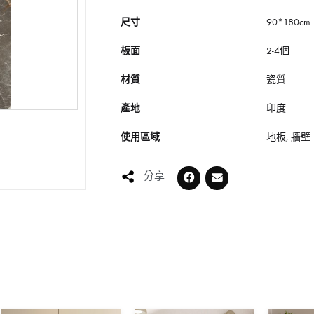
尺寸
90*180cm
板面
2-4個
材質
瓷質
產地
印度
使用區域
地板, 牆壁
分享