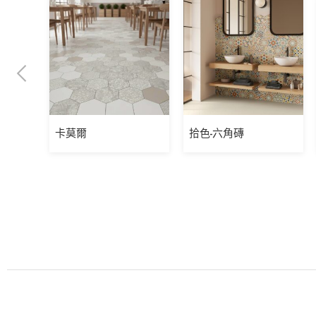
卡莫爾
拾色-六角磚