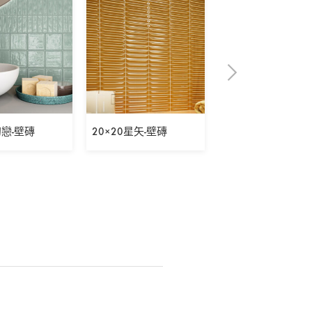
初戀-壁磚
20×20星矢-壁磚
5×30表參道之丘-