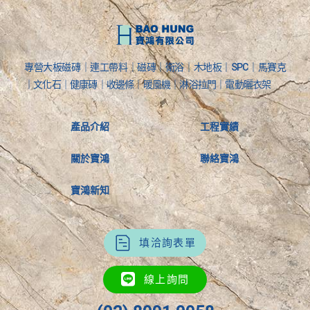
專營大板磁磚｜連工帶料｜磁磚｜衛浴｜木地板｜SPC｜馬賽克
｜文化石｜健康磚｜收邊條｜暖風機｜淋浴拉門｜電動曬衣架
產品介紹
工程實績
關於寶鴻
聯絡寶鴻
寶鴻新知
填洽詢表單
線上詢問