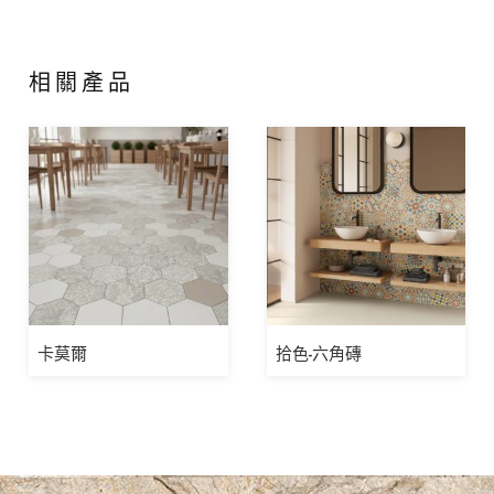
相關產品
卡莫爾
拾色-六角磚