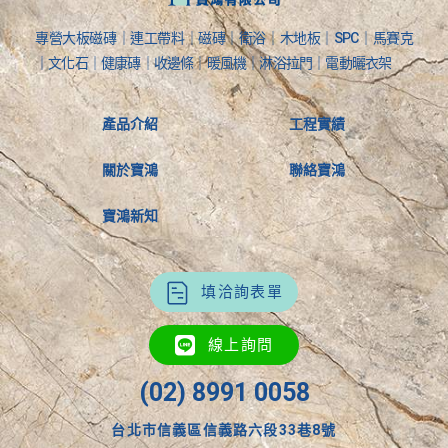
專營大板磁磚｜連工帶料｜磁磚｜衛浴｜木地板｜SPC｜馬賽克
｜文化石｜健康磚｜收邊條｜暖風機｜淋浴拉門｜電動曬衣架
產品介紹
工程實績
關於寶鴻
聯絡寶鴻
寶鴻新知
填洽詢表單
線上詢問
(02) 8991 0058
台北市信義區信義路六段33巷8號