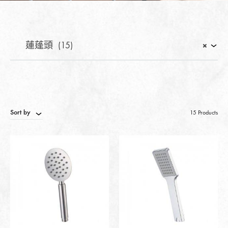
蓮蓬頭 (15)
×
Sort by
15 Products