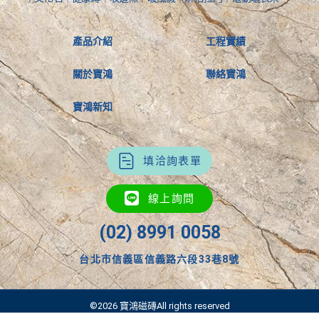
產品介紹
工程實績
關於寶鴻
聯絡寶鴻
寶鴻新知
填洽詢表單
線上詢問
(02) 8991 0058
台北市信義區信義路六段33巷8號
©2026 寶鴻磁磚All rights reserved