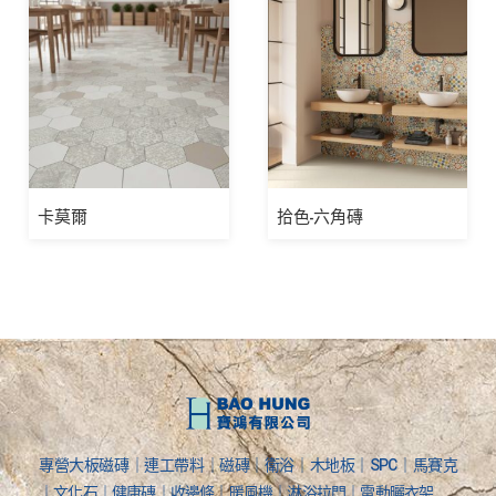
卡莫爾
拾色-六角磚
專營大板磁磚｜連工帶料｜磁磚｜衛浴｜木地板｜SPC｜馬賽克
｜文化石｜健康磚｜收邊條｜暖風機｜淋浴拉門｜電動曬衣架