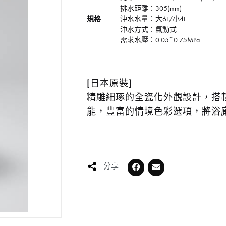
排水距離：305(mm)
規格
沖水水量：大6L/小4L
沖水方式：氣動式
需求水壓：0.05~0.75MPa
[日本原裝]
精雕細琢的全瓷化外觀設計，搭
能，豐富的情境色彩選項，將浴
分享