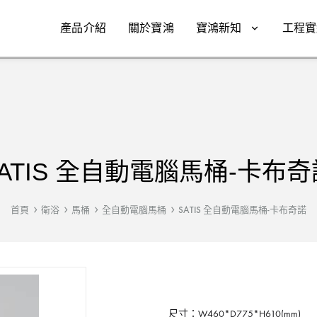
產品介紹
關於寶鴻
寶鴻新知
工程實
ATIS 全自動電腦馬桶-卡布奇
首頁
衛浴
馬桶
全自動電腦馬桶
SATIS 全自動電腦馬桶-卡布奇諾
尺寸：W460*D775*H610(mm)