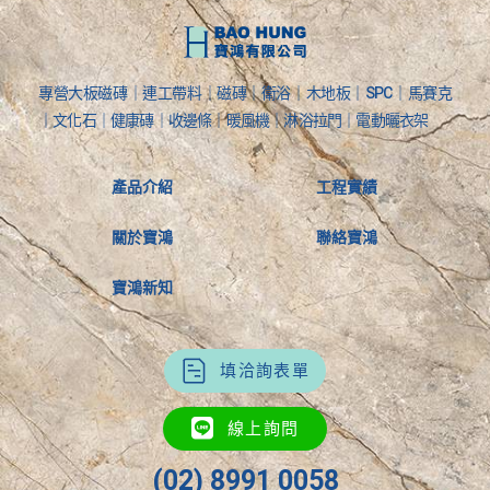
專營大板磁磚｜連工帶料｜磁磚｜衛浴｜木地板｜SPC｜馬賽克
｜文化石｜健康磚｜收邊條｜暖風機｜淋浴拉門｜電動曬衣架
產品介紹
工程實績
關於寶鴻
聯絡寶鴻
寶鴻新知
填洽詢表單
線上詢問
(02) 8991 0058