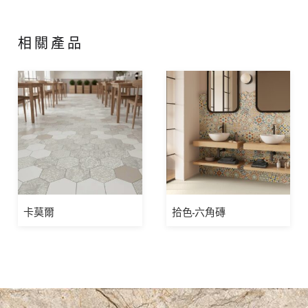
相關產品
卡莫爾
拾色-六角磚