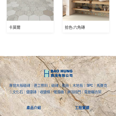
卡莫爾
拾色-六角磚
專營大板磁磚｜連工帶料｜磁磚｜衛浴｜木地板｜SPC｜馬賽克
｜文化石｜健康磚｜收邊條｜暖風機｜淋浴拉門｜電動曬衣架
產品介紹
工程實績