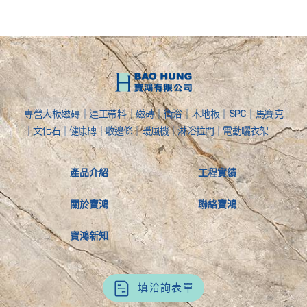
專營大板磁磚｜連工帶料｜磁磚｜衛浴｜木地板｜SPC｜馬賽克
｜文化石｜健康磚｜收邊條｜暖風機｜淋浴拉門｜電動曬衣架
產品介紹
工程實績
關於寶鴻
聯絡寶鴻
寶鴻新知
填洽詢表單