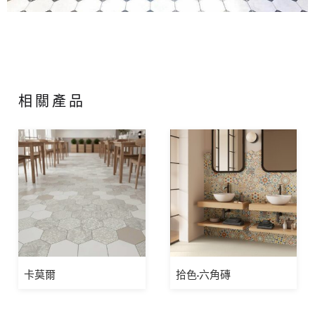
相關產品
卡莫爾
拾色-六角磚