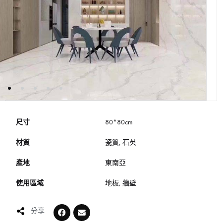
尺寸
80*80cm
材質
瓷質, 石英
產地
東南亞
使用區域
地板, 牆壁
分享