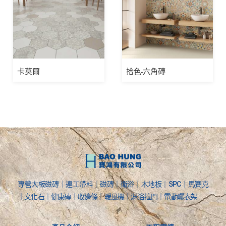
卡莫爾
拾色-六角磚
專營大板磁磚｜連工帶料｜磁磚｜衛浴｜木地板｜SPC｜馬賽克
｜文化石｜健康磚｜收邊條｜暖風機｜淋浴拉門｜電動曬衣架