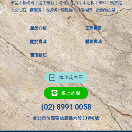
專營大板磁磚｜連工帶料｜磁磚｜衛浴｜木地板｜SPC｜馬賽克
｜文化石｜健康磚｜收邊條｜暖風機｜淋浴拉門｜電動曬衣架
產品介紹
工程實績
關於寶鴻
聯絡寶鴻
寶鴻新知
填洽詢表單
線上詢問
(02) 8991 0058
台北市信義區信義路六段33巷8號