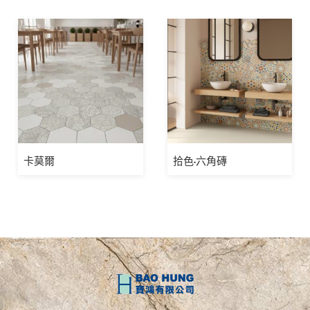
卡莫爾
拾色-六角磚