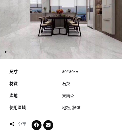
尺寸
80*80cm
材質
石英
產地
東南亞
使用區域
地板, 牆壁
分享