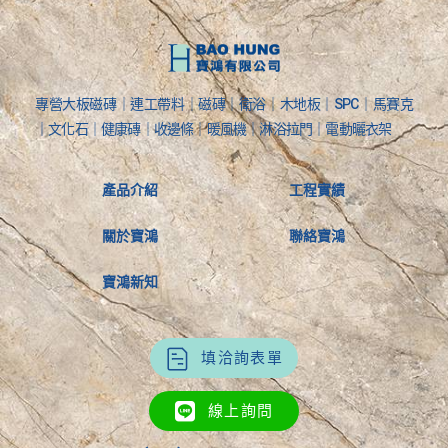
專營大板磁磚｜連工帶料｜磁磚｜衛浴｜木地板｜SPC｜馬賽克
｜文化石｜健康磚｜收邊條｜暖風機｜淋浴拉門｜電動曬衣架
產品介紹
工程實績
關於寶鴻
聯絡寶鴻
寶鴻新知
填洽詢表單
線上詢問