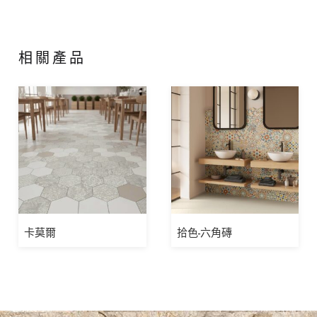
相關產品
卡莫爾
拾色-六角磚