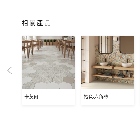
相關產品
卡莫爾
拾色-六角磚