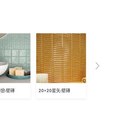
初戀-壁磚
20×20星矢-壁磚
5×30表參道之丘-