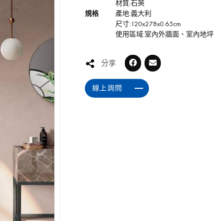
材質:石英
規格
產地:義大利
尺寸:120x278x0.65cm
使用區域:室內外牆面、室內地坪
分享
線上詢問