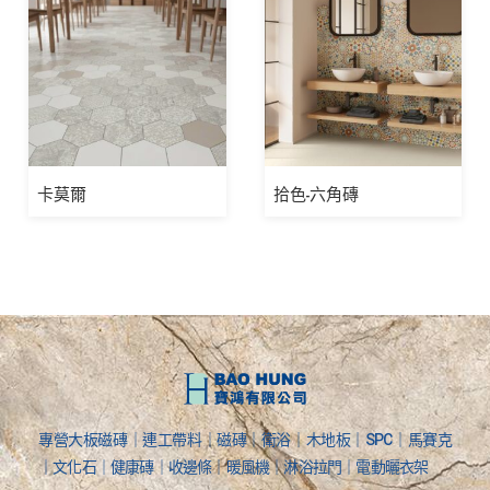
卡莫爾
拾色-六角磚
專營大板磁磚｜連工帶料｜磁磚｜衛浴｜木地板｜SPC｜馬賽克
｜文化石｜健康磚｜收邊條｜暖風機｜淋浴拉門｜電動曬衣架