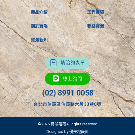
產品介紹
工程實績
關於寶鴻
聯絡寶鴻
寶鴻新知
填洽詢表單
線上詢問
(02) 8991 0058
台北市信義區信義路六段33巷8號
©2026 寶鴻磁磚All rights reserved
Designed by 優美地設計