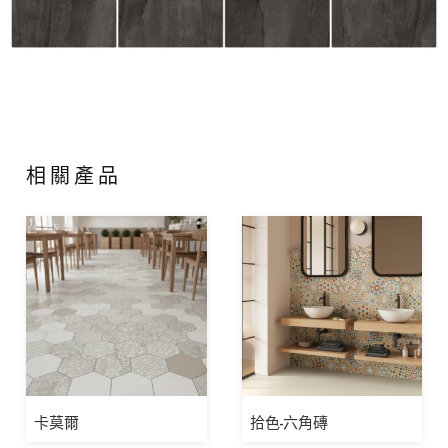
相關產品
卡莫爾
拾色-六角磚