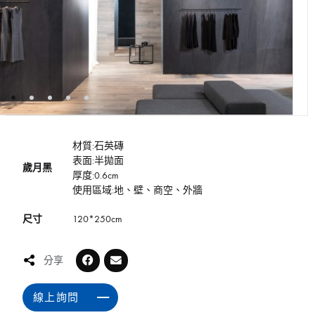
材質:石英磚
表面:半拋面
歲月黑
厚度:0.6cm
使用區域:地、壁、商空、外牆
尺寸
120*250cm
分享
線上詢問