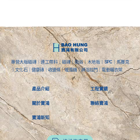
專營大板磁磚｜連工帶料｜磁磚｜衛浴｜木地板｜SPC｜馬賽克
｜文化石｜健康磚｜收邊條｜暖風機｜淋浴拉門｜電動曬衣架
產品介紹
工程實績
關於寶鴻
聯絡寶鴻
寶鴻新知