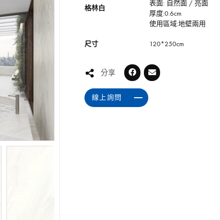
表面: 自然面 / 亮面
格林白
厚度:0.6cm
使用區域:地壁兩用
尺寸
120*250cm
分享
線上詢問