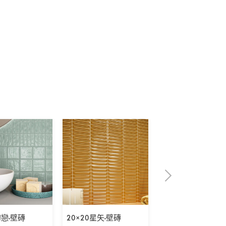
初戀-壁磚
20×20星矢-壁磚
5×30表參道之丘-