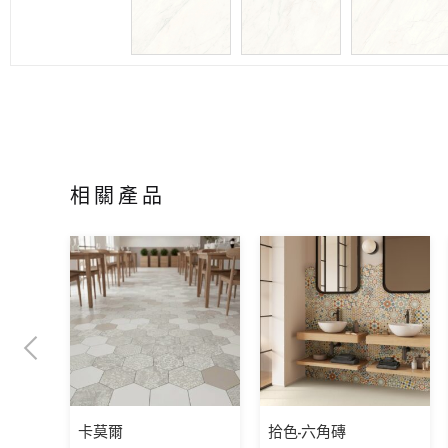
相關產品
卡莫爾
拾色-六角磚