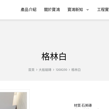
產品介紹
關於寶鴻
寶鴻新知
工程實
格林白
首頁
大板磁磚
120X250
格林白
材質:石英磚