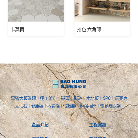
卡莫爾
拾色-六角磚
專營大板磁磚｜連工帶料｜磁磚｜衛浴｜木地板｜SPC｜馬賽克
｜文化石｜健康磚｜收邊條｜暖風機｜淋浴拉門｜電動曬衣架
產品介紹
工程實績