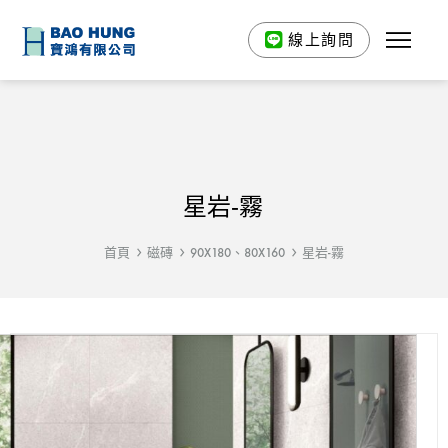
線上詢問
星岩-霧
首頁
磁磚
90X180、80X160
星岩-霧