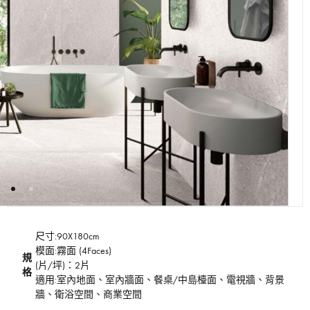
尺寸:90X180cm
模面:霧面 (4Faces)
規
(片/坪)：2片
格
適用:室內地面、室內牆面、餐桌/中島檯面、電視牆、背景
牆、衛浴空間、商業空間