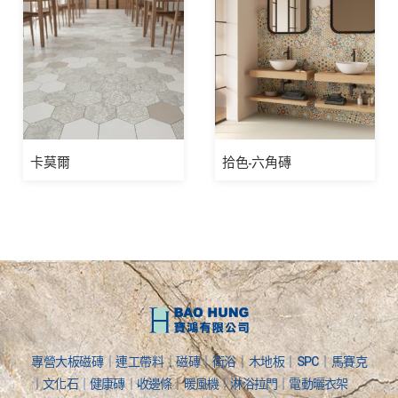
卡莫爾
拾色-六角磚
專營大板磁磚｜連工帶料｜磁磚｜衛浴｜木地板｜SPC｜馬賽克
｜文化石｜健康磚｜收邊條｜暖風機｜淋浴拉門｜電動曬衣架