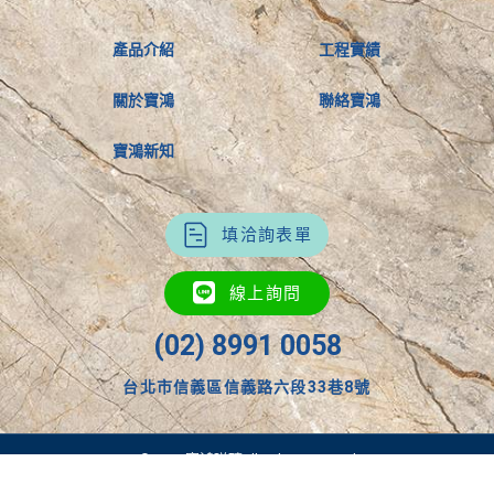
產品介紹
工程實績
關於寶鴻
聯絡寶鴻
寶鴻新知
填洽詢表單
線上詢問
(02) 8991 0058
台北市信義區信義路六段33巷8號
©2026 寶鴻磁磚All rights reserved
Designed by 優美地設計