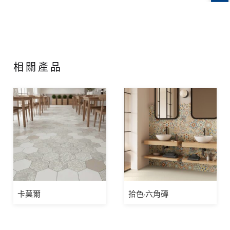
相關產品
卡莫爾
拾色-六角磚