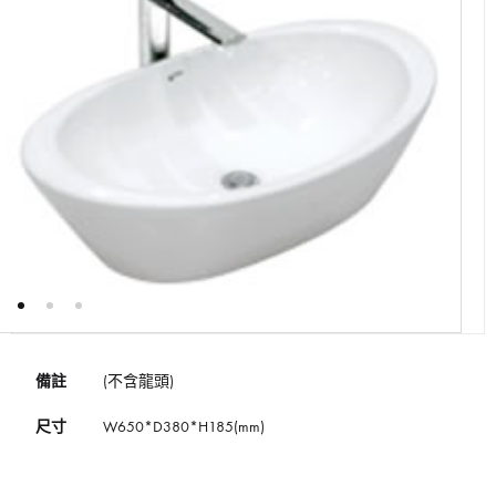
備註
(不含龍頭)
尺寸
W650*D380*H185(mm)