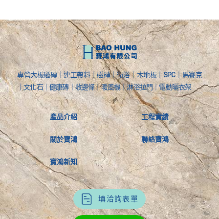
專營大板磁磚｜連工帶料｜磁磚｜衛浴｜木地板｜SPC｜馬賽克
｜文化石｜健康磚｜收邊條｜暖風機｜淋浴拉門｜電動曬衣架
產品介紹
工程實績
關於寶鴻
聯絡寶鴻
寶鴻新知
填洽詢表單