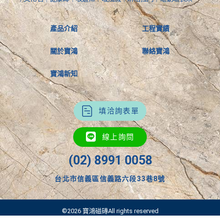
產品介紹
工程實績
關於寶鴻
聯絡寶鴻
寶鴻新知
填洽詢表單
線上詢問
(02) 8991 0058
台北市信義區信義路六段33巷8號
©2026 寶鴻磁磚All rights reserved