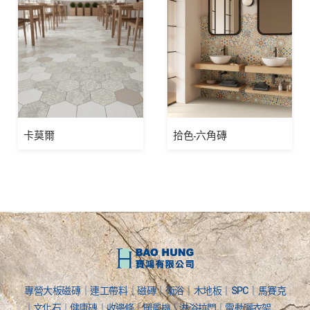
卡莫爾
拾色-六角磚
專營大板磁磚｜連工帶料｜磁磚｜衛浴｜木地板｜SPC｜馬賽克
｜文化石｜健康磚｜收邊條｜暖風機｜淋浴拉門｜電動曬衣架