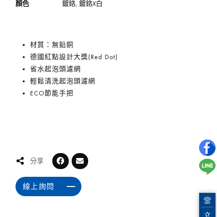
顏色
鍍鉻, 鍍鉻X白
材質：無鉛銅
德國紅點設計大獎(Red Dot)
省水起泡頭濾網
輕鬆清洗起泡頭濾網
ECO節能手把
分享
線上詢問