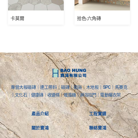
卡莫爾
拾色-六角磚
專營大板磁磚｜連工帶料｜磁磚｜衛浴｜木地板｜SPC｜馬賽克
｜文化石｜健康磚｜收邊條｜暖風機｜淋浴拉門｜電動曬衣架
產品介紹
工程實績
關於寶鴻
聯絡寶鴻