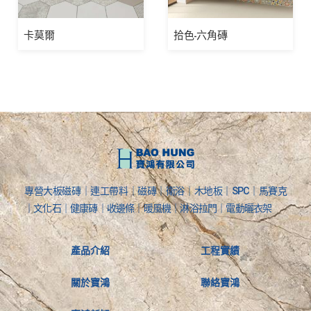
卡莫爾
拾色-六角磚
專營大板磁磚｜連工帶料｜磁磚｜衛浴｜木地板｜SPC｜馬賽克
｜文化石｜健康磚｜收邊條｜暖風機｜淋浴拉門｜電動曬衣架
產品介紹
工程實績
關於寶鴻
聯絡寶鴻