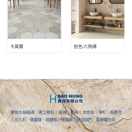
卡莫爾
拾色-六角磚
專營大板磁磚｜連工帶料｜磁磚｜衛浴｜木地板｜SPC｜馬賽克
｜文化石｜健康磚｜收邊條｜暖風機｜淋浴拉門｜電動曬衣架