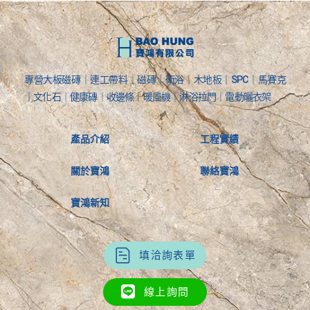
專營大板磁磚｜連工帶料｜磁磚｜衛浴｜木地板｜SPC｜馬賽克
｜文化石｜健康磚｜收邊條｜暖風機｜淋浴拉門｜電動曬衣架
產品介紹
工程實績
關於寶鴻
聯絡寶鴻
寶鴻新知
填洽詢表單
線上詢問