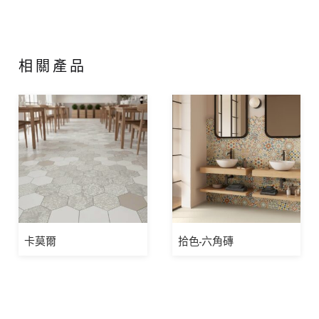
相關產品
卡莫爾
拾色-六角磚