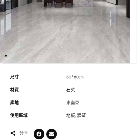
尺寸
80*80cm
材質
石英
產地
東南亞
使用區域
地板, 牆壁
分享