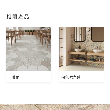
相關產品
卡莫爾
拾色-六角磚