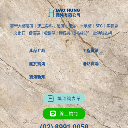
專營大板磁磚｜連工帶料｜磁磚｜衛浴｜木地板｜SPC｜馬賽克
｜文化石｜健康磚｜收邊條｜暖風機｜淋浴拉門｜電動曬衣架
產品介紹
工程實績
關於寶鴻
聯絡寶鴻
寶鴻新知
填洽詢表單
線上詢問
(02) 8991 0058