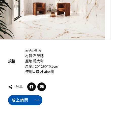
表面: 亮面
材質:石英磚
規格
產地:義大利
厚度:120*280*0.6cm
使用區域:地壁兩用
分享
線上詢問