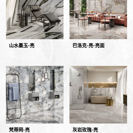
山水墨玉-亮
巴洛克-亮-亮面
梵蒂岡-亮
灰岩玫瑰-亮