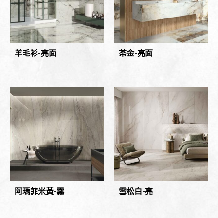
羊毛衫-亮面
茶金-亮面
阿瑪菲米黃-霧
雪松白-亮