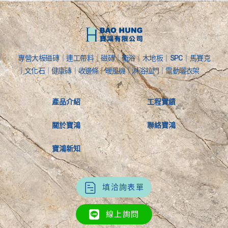
專營大板磁磚｜連工帶料｜磁磚｜衛浴｜木地板｜SPC｜馬賽克
｜文化石｜健康磚｜收邊條｜暖風機｜淋浴拉門｜電動曬衣架
產品介紹
工程實績
關於寶鴻
聯絡寶鴻
寶鴻新知
填洽詢表單
線上詢問