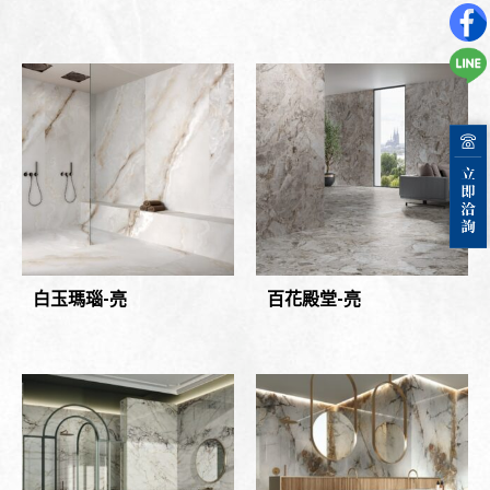
白玉瑪瑙-亮
百花殿堂-亮