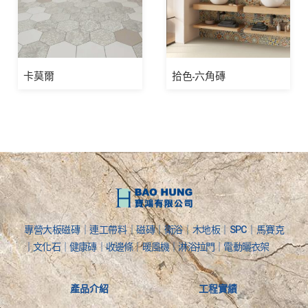
卡莫爾
拾色-六角磚
專營大板磁磚｜連工帶料｜磁磚｜衛浴｜木地板｜SPC｜馬賽克
｜文化石｜健康磚｜收邊條｜暖風機｜淋浴拉門｜電動曬衣架
產品介紹
工程實績