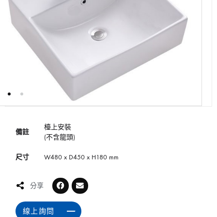
檯上安裝
備註
(不含龍頭)
尺寸
W480 x D450 x H180 mm
分享
線上詢問