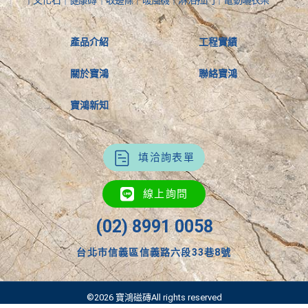
｜文化石｜健康磚｜收邊條｜暖風機｜淋浴拉門｜電動曬衣架
產品介紹
工程實績
關於寶鴻
聯絡寶鴻
寶鴻新知
填洽詢表單
線上詢問
(02) 8991 0058
台北市信義區信義路六段33巷8號
©2026 寶鴻磁磚All rights reserved