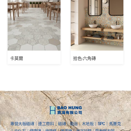
卡莫爾
拾色-六角磚
專營大板磁磚｜連工帶料｜磁磚｜衛浴｜木地板｜SPC｜馬賽克