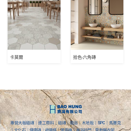
卡莫爾
拾色-六角磚
專營大板磁磚｜連工帶料｜磁磚｜衛浴｜木地板｜SPC｜馬賽克
｜文化石｜健康磚｜收邊條｜暖風機｜淋浴拉門｜電動曬衣架