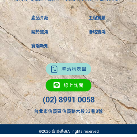
產品介紹
工程實績
關於寶鴻
聯絡寶鴻
寶鴻新知
填洽詢表單
線上詢問
(02) 8991 0058
台北市信義區信義路六段33巷8號
©2026 寶鴻磁磚All rights reserved