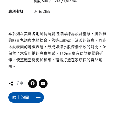
長度 600 / 1,215 /1,815mm
專利卡扣
Unilin Click
本系列以美洲各地風情萬變的海岸線為設計靈感，將沙灘
的純白色調與木材揉合，營造出輕盈、活潑的氣息。同步
木紋表面的地板表層，形成如海水般深淺相映的對比，並
保留了木質粗糙的真實觸感。195mm度有助於視覺的延
伸，使整體空間更加和諧，輕鬆打造在家渡假的自然氛
圍。
分享
線上詢問