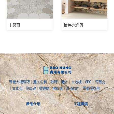
卡莫爾
拾色-六角磚
專營大板磁磚｜連工帶料｜磁磚｜衛浴｜木地板｜SPC｜馬賽克
｜文化石｜健康磚｜收邊條｜暖風機｜淋浴拉門｜電動曬衣架
產品介紹
工程實績