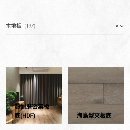
木地板 (197)
×
超耐磨密集板
底(HDF)
海島型夾板底