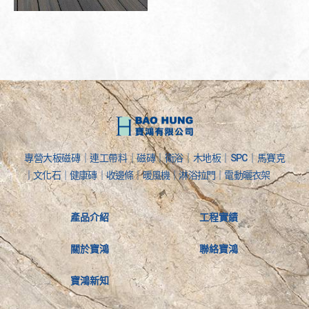
專營大板磁磚｜連工帶料｜磁磚｜衛浴｜木地板｜SPC｜馬賽克
｜文化石｜健康磚｜收邊條｜暖風機｜淋浴拉門｜電動曬衣架
產品介紹
工程實績
關於寶鴻
聯絡寶鴻
寶鴻新知