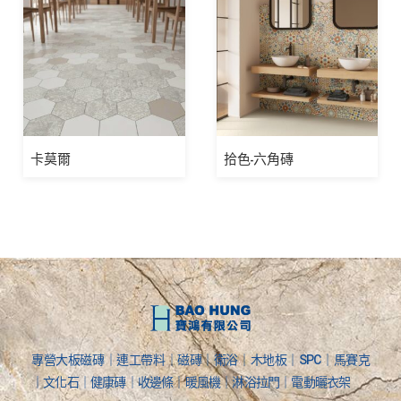
卡莫爾
拾色-六角磚
專營大板磁磚｜連工帶料｜磁磚｜衛浴｜木地板｜SPC｜馬賽克
｜文化石｜健康磚｜收邊條｜暖風機｜淋浴拉門｜電動曬衣架