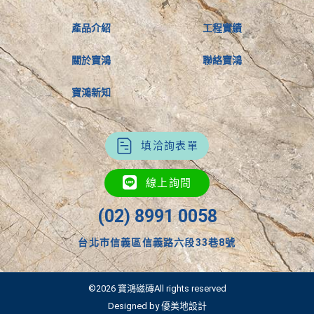
產品介紹
工程實績
關於寶鴻
聯絡寶鴻
寶鴻新知
填洽詢表單
線上詢問
(02) 8991 0058
台北市信義區信義路六段33巷8號
©2026 寶鴻磁磚All rights reserved
Designed by 優美地設計