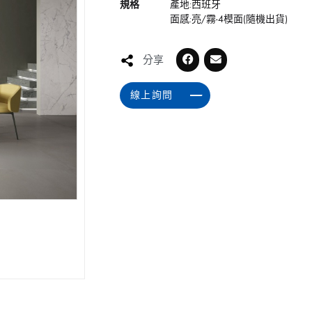
規格
產地:西班牙
面感:亮/霧-4模面(隨機出貨)
分享
線上詢問