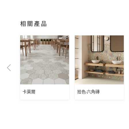
相關產品
卡莫爾
拾色-六角磚