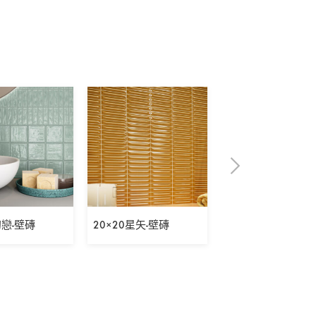
初戀-壁磚
20×20星矢-壁磚
5×30表參道之丘-