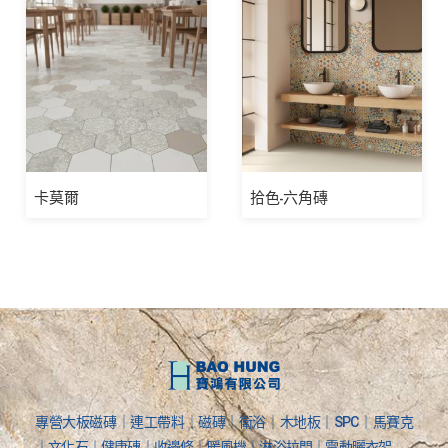
卡莫爾
拾色-六角磚
專營大板磁磚｜連工帶料｜磁磚｜衛浴｜木地板｜SPC｜馬賽克
｜文化石｜健康磚｜收邊條｜暖風機｜淋浴拉門｜電動曬衣架