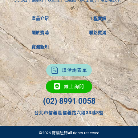
產品介紹
工程實績
關於寶鴻
聯絡寶鴻
寶鴻新知
填洽詢表單
線上詢問
(02) 8991 0058
台北市信義區信義路六段33巷8號
©2026 寶鴻磁磚All rights reserved