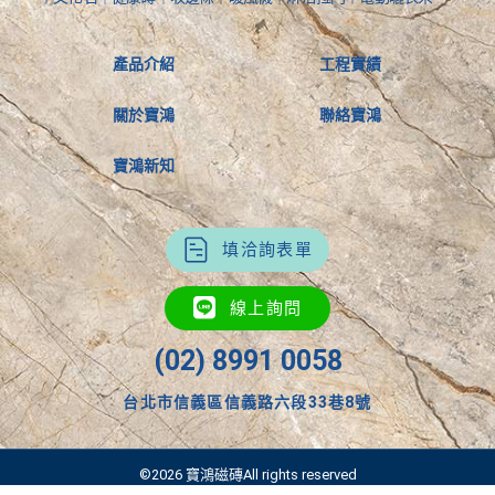
產品介紹
工程實績
關於寶鴻
聯絡寶鴻
寶鴻新知
填洽詢表單
線上詢問
(02) 8991 0058
台北市信義區信義路六段33巷8號
©2026 寶鴻磁磚All rights reserved