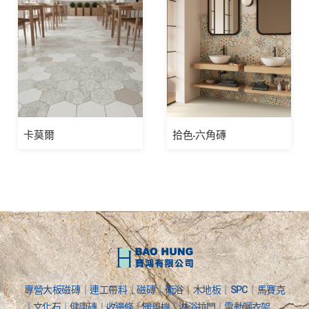
卡莫爾
拾色-六角磚
專營大板磁磚｜連工帶料｜磁磚｜衛浴｜木地板｜SPC｜馬賽克
｜文化石｜健康磚｜收邊條｜暖風機｜淋浴拉門｜電動曬衣架