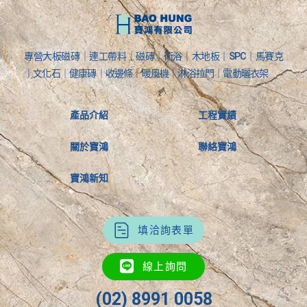
專營大板磁磚｜連工帶料｜磁磚｜衛浴｜木地板｜SPC｜馬賽克
｜文化石｜健康磚｜收邊條｜暖風機｜淋浴拉門｜電動曬衣架
產品介紹
工程實績
關於寶鴻
聯絡寶鴻
寶鴻新知
填洽詢表單
線上詢問
(02) 8991 0058