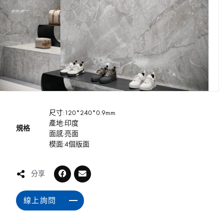
尺寸:120*240*0.9mm
產地:印度
規格
面感:亮面
模面:4個版面
分享
線上詢問