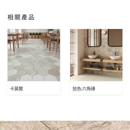
相關產品
卡莫爾
拾色-六角磚