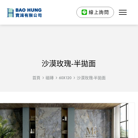
線上詢問
沙漠玫瑰-半拋面
首頁
磁磚
60X120
沙漠玫瑰-半拋面