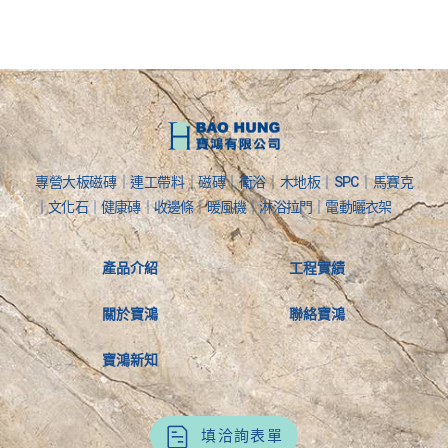
專營大板磁磚｜連工帶料｜磁磚｜衛浴｜木地板｜SPC｜馬賽克
｜文化石｜健康磚｜收邊條｜暖風機｜淋浴拉門｜電動曬衣架
產品介紹
工程實績
關於寶鴻
聯絡寶鴻
寶鴻新知
填洽詢表單