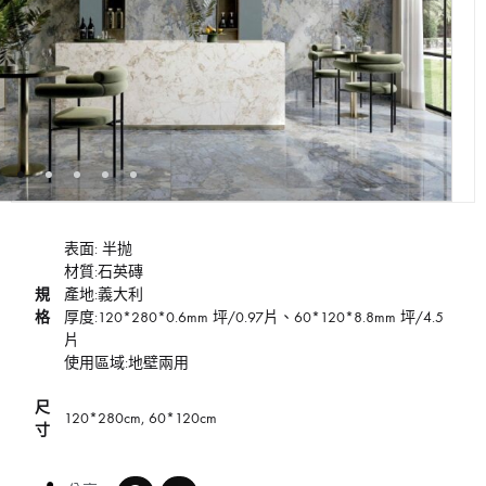
表面: 半抛
材質:石英磚
規
產地:義大利
格
厚度:120*280*0.6mm 坪/0.97片、60*120*8.8mm 坪/4.5
片
使用區域:地壁兩用
尺
120*280cm, 60*120cm
寸