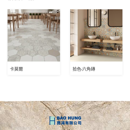
卡莫爾
拾色-六角磚