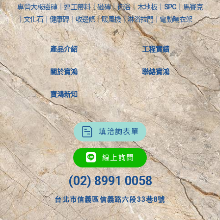
專營大板磁磚｜連工帶料｜磁磚｜衛浴｜木地板｜SPC｜馬賽克
｜文化石｜健康磚｜收邊條｜暖風機｜淋浴拉門｜電動曬衣架
產品介紹
工程實績
關於寶鴻
聯絡寶鴻
寶鴻新知
填洽詢表單
線上詢問
(02) 8991 0058
台北市信義區信義路六段33巷8號