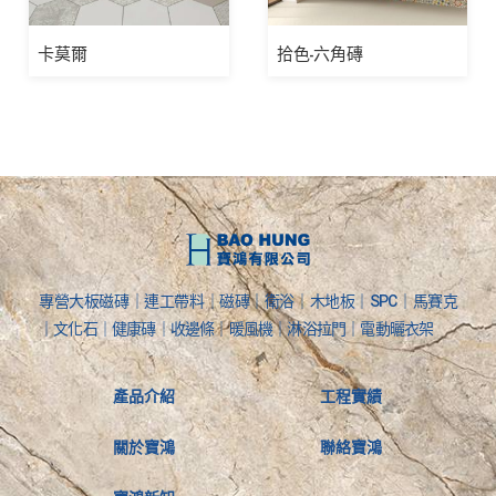
卡莫爾
拾色-六角磚
專營大板磁磚｜連工帶料｜磁磚｜衛浴｜木地板｜SPC｜馬賽克
｜文化石｜健康磚｜收邊條｜暖風機｜淋浴拉門｜電動曬衣架
產品介紹
工程實績
關於寶鴻
聯絡寶鴻