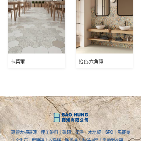
卡莫爾
拾色-六角磚
專營大板磁磚｜連工帶料｜磁磚｜衛浴｜木地板｜SPC｜馬賽克
｜文化石｜健康磚｜收邊條｜暖風機｜淋浴拉門｜電動曬衣架