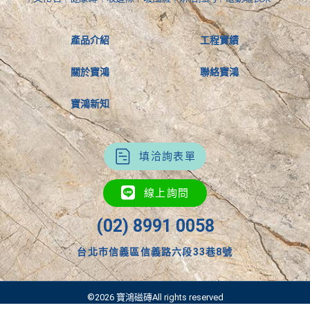
產品介紹
工程實績
關於寶鴻
聯絡寶鴻
寶鴻新知
填洽詢表單
線上詢問
(02) 8991 0058
台北市信義區信義路六段33巷8號
©2026 寶鴻磁磚All rights reserved