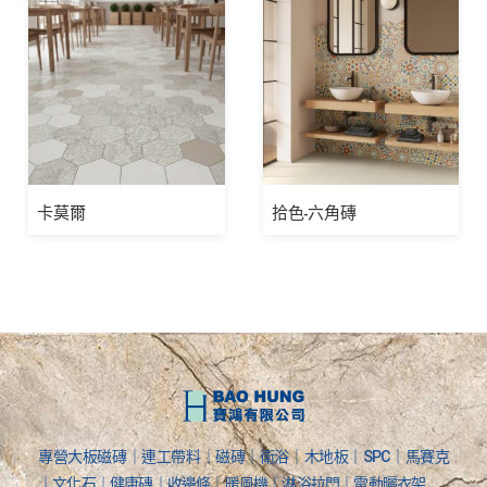
卡莫爾
拾色-六角磚
專營大板磁磚｜連工帶料｜磁磚｜衛浴｜木地板｜SPC｜馬賽克
｜文化石｜健康磚｜收邊條｜暖風機｜淋浴拉門｜電動曬衣架