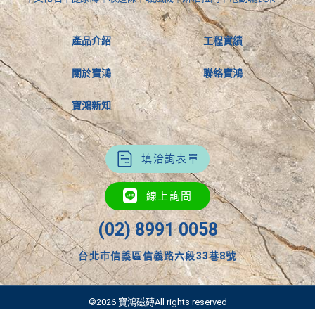
產品介紹
工程實績
關於寶鴻
聯絡寶鴻
寶鴻新知
填洽詢表單
線上詢問
(02) 8991 0058
台北市信義區信義路六段33巷8號
©2026 寶鴻磁磚All rights reserved