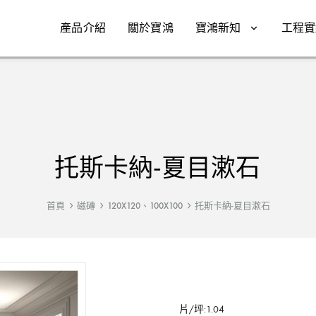
產品介紹
關於寶鴻
寶鴻新知
工程實
托斯卡納-夏目漱石
首頁
磁磚
120X120、100X100
托斯卡納-夏目漱石
片/坪:1.04