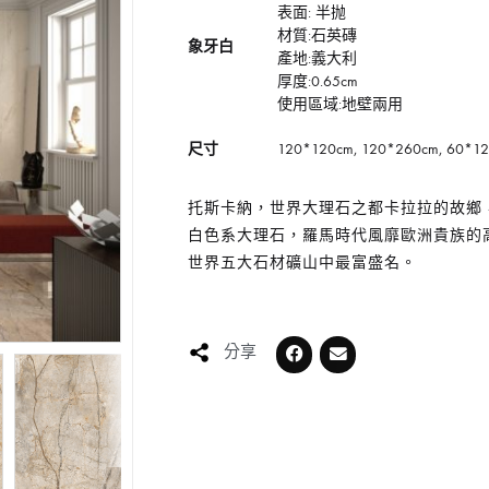
表面: 半抛
材質:石英磚
象牙白
產地:義大利
厚度:0.65cm
使用區域:地壁兩用
尺寸
120*120cm, 120*260cm, 60*1
托斯卡納，世界大理石之都卡拉拉的故鄉
白色系大理石，羅馬時代風靡歐洲貴族的
世界五大石材礦山中最富盛名。
分享