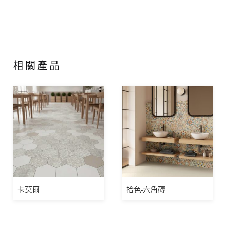
相關產品
卡莫爾
拾色-六角磚