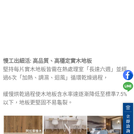
慢工出細活: 高品質、高穩定實木地板
堅持每片實木地板皆需在熱處理室「長達六週」並經
過6次「加熱、調濕、迴風」循環乾燥過程，
緩慢烘乾過程使木地板含水率達逐漸降低至標準7.5%
以下，地板更堅固不易龜裂。