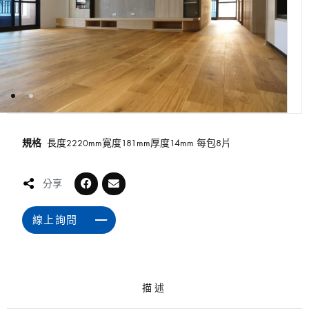
規格
長度2220mm寛度181mm厚度14mm 每包8片
分享
線上詢問
描述