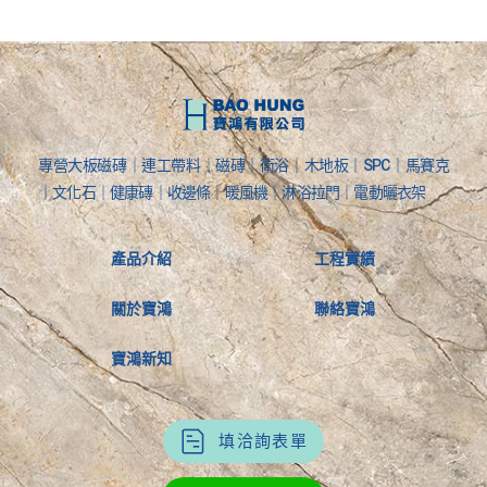
專營大板磁磚｜連工帶料｜磁磚｜衛浴｜木地板｜SPC｜馬賽克
｜文化石｜健康磚｜收邊條｜暖風機｜淋浴拉門｜電動曬衣架
產品介紹
工程實績
關於寶鴻
聯絡寶鴻
寶鴻新知
填洽詢表單